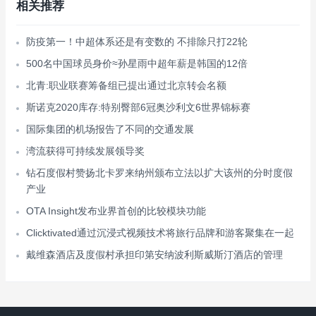
相关推荐
防疫第一！中超体系还是有变数的 不排除只打22轮
500名中国球员身价≈孙星雨中超年薪是韩国的12倍
北青:职业联赛筹备组已提出通过北京转会名额
斯诺克2020库存:特别臀部6冠奥沙利文6世界锦标赛
国际集团的机场报告了不同的交通发展
湾流获得可持续发展领导奖
钻石度假村赞扬北卡罗来纳州颁布立法以扩大该州的分时度假
产业
OTA Insight发布业界首创的比较模块功能
Clicktivated通过沉浸式视频技术将旅行品牌和游客聚集在一起
戴维森酒店及度假村承担印第安纳波利斯威斯汀酒店的管理