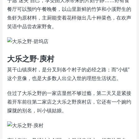
宁愿“迷失”自己，享受由大乐带来的片刻宁静……野有食
餐厅可以预约午餐晚餐，以山里新鲜的竹笋和小溪野生的
鱼虾为原材料，主厨能变着花样做出几十种菜色，在欢声
笑语中品尝农家野食。
大乐之野·庾村
莫干山镇庾村，是分叉到各个村子的必经之路；而“小镇”
这个意像，也是大多数人出尘入世的理想生活状态。
住过了大乐之野的一家店显然不够过瘾，第二天又是紧接
着开车前往第二家店之大乐之野庾村店，它还有一个婉约
朦胧的别名，叫小镇姑娘。