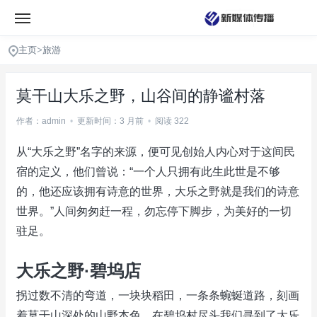
主页
>
旅游
莫干山大乐之野，山谷间的静谧村落
作者：admin
•
更新时间：3 月前
•
阅读 322
从“大乐之野”名字的来源，便可见创始人内心对于这间民
宿的定义，他们曾说：“一个人只拥有此生此世是不够
的，他还应该拥有诗意的世界，大乐之野就是我们的诗意
世界。”人间匆匆赶一程，勿忘停下脚步，为美好的一切
驻足。
大乐之野·碧坞店
拐过数不清的弯道，一块块稻田，一条条蜿蜒道路，刻画
着莫干山深处的山野本色，在碧坞村尽头我们寻到了大乐