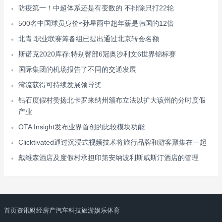
防疫第一！中超体系还是有变数的 不排除只打22轮
500名中国球员身价≈孙星雨中超年薪是韩国的12倍
北青:职业联赛筹备组已提出通过北京转会名额
斯诺克2020库存:特别臀部6冠奥沙利文6世界锦标赛
国际集团的机场报告了不同的交通发展
湾流获得可持续发展领导奖
钻石度假村赞扬北卡罗来纳州颁布立法以扩大该州的分时度假
产业
OTA Insight发布业界首创的比较模块功能
Clicktivated通过沉浸式视频技术将旅行品牌和游客聚集在一起
戴维森酒店及度假村承担印第安纳波利斯威斯汀酒店的管理
首页
资讯
财经
房产
汽车
科技
旅游
娱乐
体育