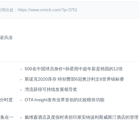
ps://www.xmtcb.com/?p=3751
避风港
500名中国球员身价≈孙星雨中超年薪是韩国的12倍
斯诺克2020库存:特别臀部6冠奥沙利文6世界锦标赛
湾流获得可持续发展领导奖
分时度
OTA Insight发布业界首创的比较模块功能
聚集在一
戴维森酒店及度假村承担印第安纳波利斯威斯汀酒店的管理