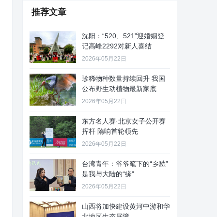
推荐文章
沈阳：“520、521”迎婚姻登
记高峰2292对新人喜结
2026年05月22日
珍稀物种数量持续回升 我国
公布野生动植物最新家底
2026年05月22日
东方名人赛·北京女子公开赛
挥杆 隋响首轮领先
2026年05月22日
台湾青年：爷爷笔下的“乡愁”
是我与大陆的“缘”
2026年05月22日
山西将加快建设黄河中游和华
北地区生态屏障