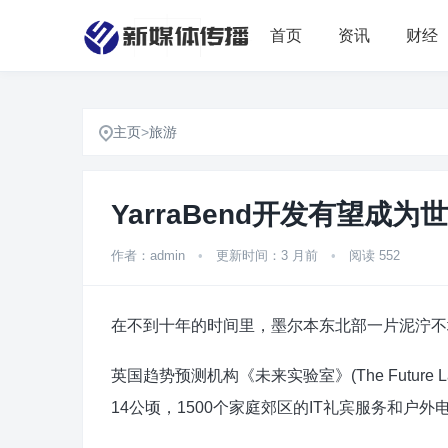
首页
资讯
财经
主页
>
旅游
YarraBend开发有望成
作者：admin
•
更新时间：3 月前
•
阅读 552
在不到十年的时间里，墨尔本东北部一片泥泞不
英国趋势预测机构《未来实验室》(The Future
14公顷，1500个家庭郊区的IT礼宾服务和