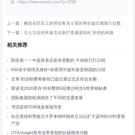
处：https://www.xmtcb.com/?p=3790
上一篇：栖息在巨石上的塔拉鲁克小屋的售价超出预期六位数
下一篇：引人注目的本迪戈全新打造通道轻松 轻快的风格
相关推荐
防疫第一！中超体系还是有变数的 不排除只打22轮
500名中国球员身价≈孙星雨中超年薪是韩国的12倍
北青:职业联赛筹备组已提出通过北京转会名额
斯诺克2020库存:特别臀部6冠奥沙利文6世界锦标赛
国际集团的机场报告了不同的交通发展
湾流获得可持续发展领导奖
钻石度假村赞扬北卡罗来纳州颁布立法以扩大该州的分时度假
产业
OTA Insight发布业界首创的比较模块功能