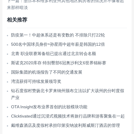
下一篇：墨尔本和维多利亚州其他地区购房者的情况并不像看起
来那样暗淡
相关推荐
防疫第一！中超体系还是有变数的 不排除只打22轮
500名中国球员身价≈孙星雨中超年薪是韩国的12倍
北青:职业联赛筹备组已提出通过北京转会名额
斯诺克2020库存:特别臀部6冠奥沙利文6世界锦标赛
国际集团的机场报告了不同的交通发展
湾流获得可持续发展领导奖
钻石度假村赞扬北卡罗来纳州颁布立法以扩大该州的分时度假
产业
OTA Insight发布业界首创的比较模块功能
Clicktivated通过沉浸式视频技术将旅行品牌和游客聚集在一起
戴维森酒店及度假村承担印第安纳波利斯威斯汀酒店的管理