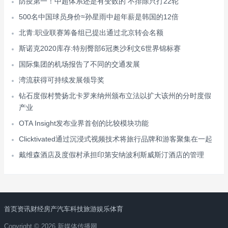
防疫第一！中超体系还是有变数的 不排除只打22轮
500名中国球员身价≈孙星雨中超年薪是韩国的12倍
北青:职业联赛筹备组已提出通过北京转会名额
斯诺克2020库存:特别臀部6冠奥沙利文6世界锦标赛
国际集团的机场报告了不同的交通发展
湾流获得可持续发展领导奖
钻石度假村赞扬北卡罗来纳州颁布立法以扩大该州的分时度假
产业
OTA Insight发布业界首创的比较模块功能
Clicktivated通过沉浸式视频技术将旅行品牌和游客聚集在一起
戴维森酒店及度假村承担印第安纳波利斯威斯汀酒店的管理
首页
资讯
财经
房产
汽车
科技
旅游
娱乐
体育
Copyright © 2026 新媒体传播网