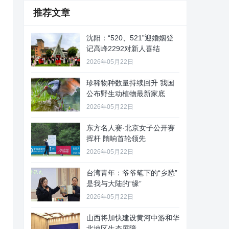
推荐文章
沈阳：“520、521”迎婚姻登
记高峰2292对新人喜结
2026年05月22日
珍稀物种数量持续回升 我国
公布野生动植物最新家底
2026年05月22日
东方名人赛·北京女子公开赛
挥杆 隋响首轮领先
2026年05月22日
台湾青年：爷爷笔下的“乡愁”
是我与大陆的“缘”
2026年05月22日
山西将加快建设黄河中游和华
北地区生态屏障