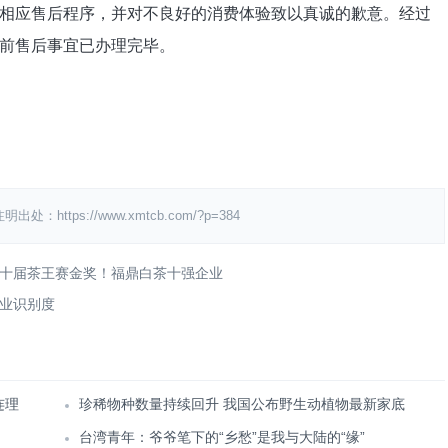
相应售后程序，并对不良好的消费体验致以真诚的歉意。经过
前售后事宜已办理完毕。
ps://www.xmtcb.com/?p=384
十届茶王赛金奖！福鼎白茶十强企业
企业识别度
连理
珍稀物种数量持续回升 我国公布野生动植物最新家底
台湾青年：爷爷笔下的“乡愁”是我与大陆的“缘”