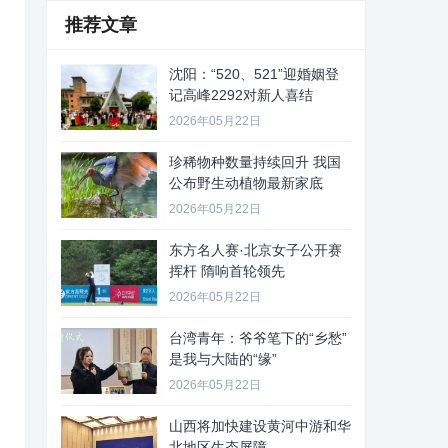
推荐文章
沈阳：“520、521”迎婚姻登
记高峰2292对新人喜结
2026年05月22日
珍稀物种数量持续回升 我国
公布野生动植物最新家底
2026年05月22日
东方名人赛·北京女子公开赛
挥杆 隋响首轮领先
2026年05月22日
台湾青年：爷爷笔下的“乡愁”
是我与大陆的“缘”
2026年05月22日
山西将加快建设黄河中游和华
北地区生态屏障