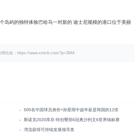
个岛屿的独特体验巴哈马一对新的 迪士尼规模的港口位于美丽
ps://www.xmtcb.com/?p=3844
500名中国球员身价≈孙星雨中超年薪是韩国的12倍
斯诺克2020库存:特别臀部6冠奥沙利文6世界锦标赛
湾流获得可持续发展领导奖