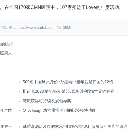
全国170家CMN医院中，107家受益于Love的年度活动。
ps://www.xmtcb.com/?p=3850
秋的旅行
护照周末
500名中国球员身价≈孙星雨中超年薪是韩国的12倍
斯诺克2020库存:特别臀部6冠奥沙利文6世界锦标赛
湾流获得可持续发展领导奖
分时度
OTA Insight发布业界首创的比较模块功能
聚集在一
戴维森酒店及度假村承担印第安纳波利斯威斯汀酒店的管理