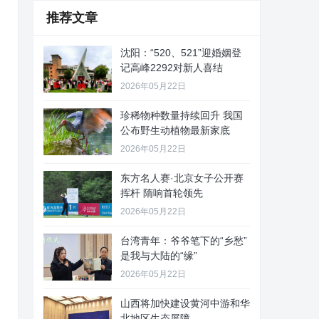
推荐文章
沈阳：“520、521”迎婚姻登
记高峰2292对新人喜结
2026年05月22日
珍稀物种数量持续回升 我国
公布野生动植物最新家底
2026年05月22日
东方名人赛·北京女子公开赛
挥杆 隋响首轮领先
2026年05月22日
台湾青年：爷爷笔下的“乡愁”
是我与大陆的“缘”
2026年05月22日
山西将加快建设黄河中游和华
北地区生态屏障