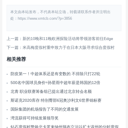
本文由本站发布，不代表本站立场，转载请联系作者并注明出
处：https://www.xmtcb.com/?p=3856
上一篇：新的10晚和11晚欧洲探险活动将带领游客前往Edge
下一篇：米高梅度假村重申致力于在日本大阪寻求综合度假村
相关推荐
防疫第一！中超体系还是有变数的 不排除只打22轮
500名中国球员身价≈孙星雨中超年薪是韩国的12倍
北青:职业联赛筹备组已提出通过北京转会名额
斯诺克2020库存:特别臀部6冠奥沙利文6世界锦标赛
国际集团的机场报告了不同的交通发展
湾流获得可持续发展领导奖
钻石度假村赞扬北卡罗来纳州颁布立法以扩大该州的分时度假