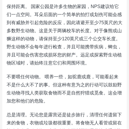
保持距离。 国家公园是许多生物的家园，NPS建议给它
们一点空间。耳朵后面的一个简单的拍打或划伤可能会感
到有威胁并引起危险的反应，因此请避开至少75英尺的大
多数野生动物。这是关于两辆校车的长度。对于像熊或山
狮这样的动物，请保持至少120英尺或三个公交车长度。
野生动物不会每年进行检查，并且可能携带疾病，蜱虫，
并且可能会伤害您或损坏您的财产。远足或探索野生动植
物区域时，请始终注意它们和周围环境。
不要喂任何动物。 喂养一些，如驼鹿或鹿，可能看起来
不是什么大不了的事。但这种有意为之的行动可以鼓励野
生动物寻找人类获取食物而不是自然狩猎或觅食。这会增
加您和他们的危险。
总是清理。无论您是露营还是徒步旅行，清理任何遗留下
来的食物，衣物或垃圾都很重要。将食物无人看管或留在