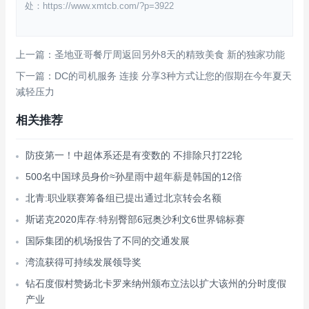
处：https://www.xmtcb.com/?p=3922
上一篇：圣地亚哥餐厅周返回另外8天的精致美食 新的独家功能
下一篇：DC的司机服务 连接 分享3种方式让您的假期在今年夏天
减轻压力
相关推荐
防疫第一！中超体系还是有变数的 不排除只打22轮
500名中国球员身价≈孙星雨中超年薪是韩国的12倍
北青:职业联赛筹备组已提出通过北京转会名额
斯诺克2020库存:特别臀部6冠奥沙利文6世界锦标赛
国际集团的机场报告了不同的交通发展
湾流获得可持续发展领导奖
钻石度假村赞扬北卡罗来纳州颁布立法以扩大该州的分时度假
产业