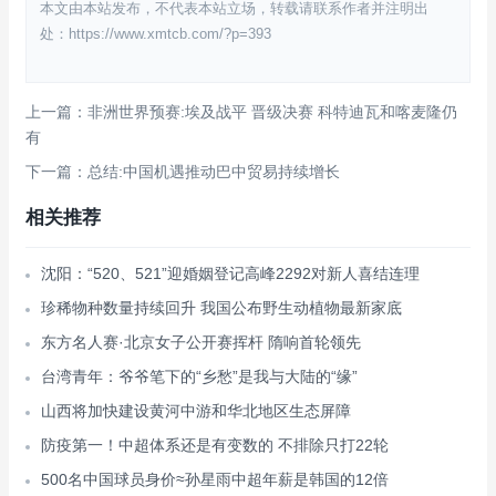
本文由本站发布，不代表本站立场，转载请联系作者并注明出
处：https://www.xmtcb.com/?p=393
上一篇：非洲世界预赛:埃及战平 晋级决赛 科特迪瓦和喀麦隆仍
有
下一篇：总结:中国机遇推动巴中贸易持续增长
相关推荐
沈阳：“520、521”迎婚姻登记高峰2292对新人喜结连理
珍稀物种数量持续回升 我国公布野生动植物最新家底
东方名人赛·北京女子公开赛挥杆 隋响首轮领先
台湾青年：爷爷笔下的“乡愁”是我与大陆的“缘”
山西将加快建设黄河中游和华北地区生态屏障
防疫第一！中超体系还是有变数的 不排除只打22轮
500名中国球员身价≈孙星雨中超年薪是韩国的12倍