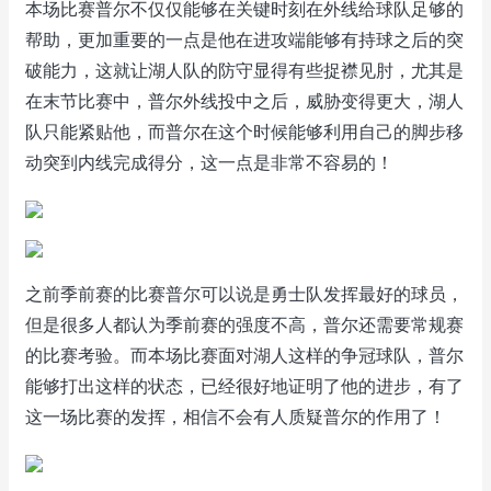
本场比赛普尔不仅仅能够在关键时刻在外线给球队足够的
帮助，更加重要的一点是他在进攻端能够有持球之后的突
破能力，这就让湖人队的防守显得有些捉襟见肘，尤其是
在末节比赛中，普尔外线投中之后，威胁变得更大，湖人
队只能紧贴他，而普尔在这个时候能够利用自己的脚步移
动突到内线完成得分，这一点是非常不容易的！
之前季前赛的比赛普尔可以说是勇士队发挥最好的球员，
但是很多人都认为季前赛的强度不高，普尔还需要常规赛
的比赛考验。而本场比赛面对湖人这样的争冠球队，普尔
能够打出这样的状态，已经很好地证明了他的进步，有了
这一场比赛的发挥，相信不会有人质疑普尔的作用了！