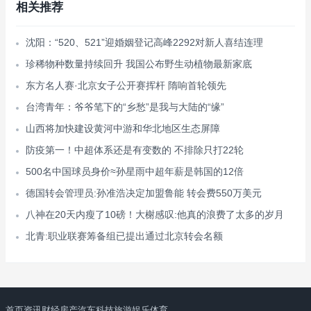
相关推荐
沈阳：“520、521”迎婚姻登记高峰2292对新人喜结连理
珍稀物种数量持续回升 我国公布野生动植物最新家底
东方名人赛·北京女子公开赛挥杆 隋响首轮领先
台湾青年：爷爷笔下的“乡愁”是我与大陆的“缘”
山西将加快建设黄河中游和华北地区生态屏障
防疫第一！中超体系还是有变数的 不排除只打22轮
500名中国球员身价≈孙星雨中超年薪是韩国的12倍
德国转会管理员:孙准浩决定加盟鲁能 转会费550万美元
八神在20天内瘦了10磅！大榭感叹:他真的浪费了太多的岁月
北青:职业联赛筹备组已提出通过北京转会名额
首页
资讯
财经
房产
汽车
科技
旅游
娱乐
体育