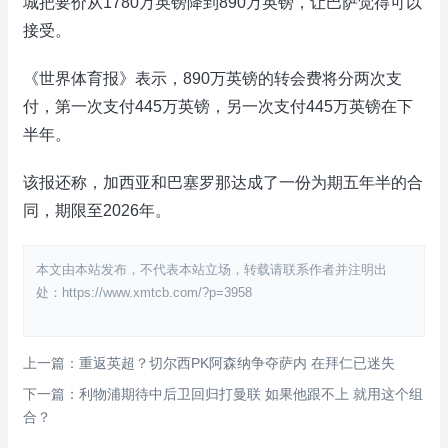
城把要价从1780万英镑降到890万英镑，让巴萨觉得可以
接受。
《世界体育报》表示，890万英镑的转会费将分两次支
付，第一次支付445万英镑，另一次支付445万英镑在下
半年。
该报还称，加西亚和巴塞罗那达成了一份为期五年半的合
同，期限至2026年。
本文由本站发布，不代表本站立场，转载请联系作者并注明出
处：https://www.xmtcb.com/?p=3958
上一篇：重返英超？切尔西PK阿森纳争夺萨内 在拜仁已迷失
下一篇：利物浦期待中后卫回归打曼联 如果他跟不上 就用这个组
合？