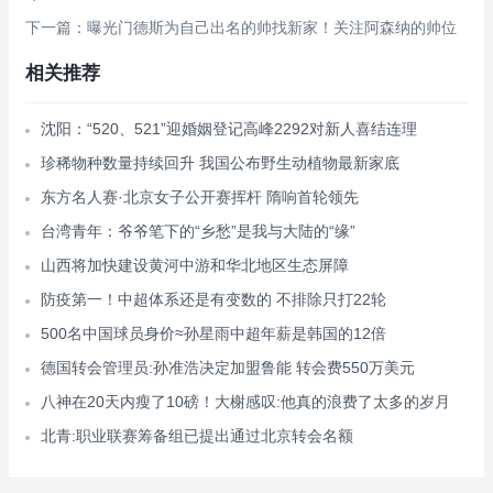
下一篇：曝光门德斯为自己出名的帅找新家！关注阿森纳的帅位
相关推荐
沈阳：“520、521”迎婚姻登记高峰2292对新人喜结连理
珍稀物种数量持续回升 我国公布野生动植物最新家底
东方名人赛·北京女子公开赛挥杆 隋响首轮领先
台湾青年：爷爷笔下的“乡愁”是我与大陆的“缘”
山西将加快建设黄河中游和华北地区生态屏障
防疫第一！中超体系还是有变数的 不排除只打22轮
500名中国球员身价≈孙星雨中超年薪是韩国的12倍
德国转会管理员:孙准浩决定加盟鲁能 转会费550万美元
八神在20天内瘦了10磅！大榭感叹:他真的浪费了太多的岁月
北青:职业联赛筹备组已提出通过北京转会名额