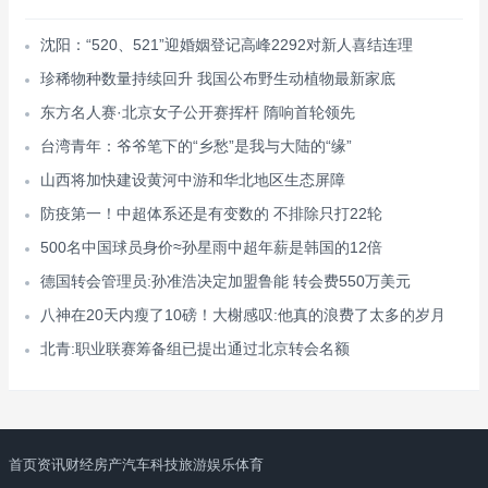
沈阳：“520、521”迎婚姻登记高峰2292对新人喜结连理
珍稀物种数量持续回升 我国公布野生动植物最新家底
东方名人赛·北京女子公开赛挥杆 隋响首轮领先
台湾青年：爷爷笔下的“乡愁”是我与大陆的“缘”
山西将加快建设黄河中游和华北地区生态屏障
防疫第一！中超体系还是有变数的 不排除只打22轮
500名中国球员身价≈孙星雨中超年薪是韩国的12倍
德国转会管理员:孙准浩决定加盟鲁能 转会费550万美元
八神在20天内瘦了10磅！大榭感叹:他真的浪费了太多的岁月
北青:职业联赛筹备组已提出通过北京转会名额
首页
资讯
财经
房产
汽车
科技
旅游
娱乐
体育