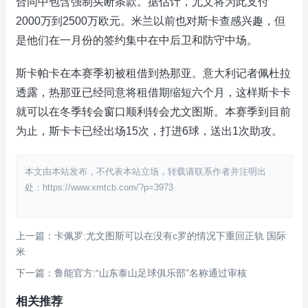
合同中包含强制买断条款。据估计，尤文将为此支付
2000万到2500万欧元。米兰以前也对斯卡查感兴趣，但
是他们在一月份的签约集中在中后卫和防守中场。
斯卡帕卡在本赛季初被租借到热那亚。意大利记者佩杜拉
透露，热那亚已经同意将租借期缩短六个月，这样斯卡卡
就可以在冬季转会窗口顺利转会尤文图斯。本赛季到目前
为止，斯卡卡已经出场15次，打进6球，送出1次助攻。
本文由本站发布，不代表本站立场，转载请联系作者并注明出
处：https://www.xmtcb.com/?p=3973
上一篇：卡佩罗:尤文图斯可以在没有c罗的情况下重回正轨 国际
米
下一篇：鲁能官方:“山东泰山足球俱乐部”名称通过审核
相关推荐