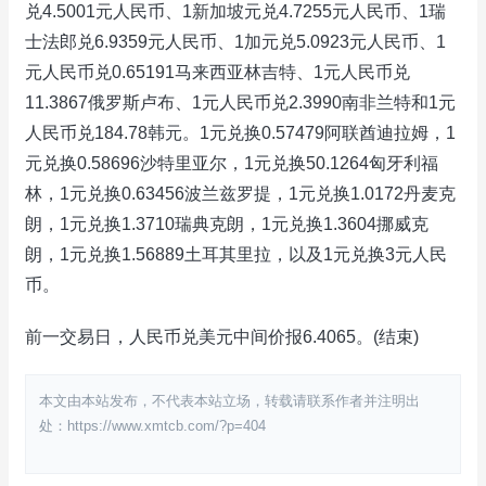
兑4.5001元人民币、1新加坡元兑4.7255元人民币、1瑞
士法郎兑6.9359元人民币、1加元兑5.0923元人民币、1
元人民币兑0.65191马来西亚林吉特、1元人民币兑
11.3867俄罗斯卢布、1元人民币兑2.3990南非兰特和1元
人民币兑184.78韩元。1元兑换0.57479阿联酋迪拉姆，1
元兑换0.58696沙特里亚尔，1元兑换50.1264匈牙利福
林，1元兑换0.63456波兰兹罗提，1元兑换1.0172丹麦克
朗，1元兑换1.3710瑞典克朗，1元兑换1.3604挪威克
朗，1元兑换1.56889土耳其里拉，以及1元兑换3元人民
币。
前一交易日，人民币兑美元中间价报6.4065。(结束)
本文由本站发布，不代表本站立场，转载请联系作者并注明出
处：https://www.xmtcb.com/?p=404