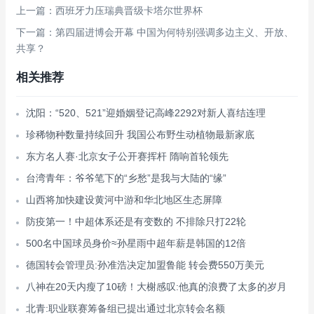
上一篇：西班牙力压瑞典晋级卡塔尔世界杯
下一篇：第四届进博会开幕 中国为何特别强调多边主义、开放、
共享？
相关推荐
沈阳：“520、521”迎婚姻登记高峰2292对新人喜结连理
珍稀物种数量持续回升 我国公布野生动植物最新家底
东方名人赛·北京女子公开赛挥杆 隋响首轮领先
台湾青年：爷爷笔下的“乡愁”是我与大陆的“缘”
山西将加快建设黄河中游和华北地区生态屏障
防疫第一！中超体系还是有变数的 不排除只打22轮
500名中国球员身价≈孙星雨中超年薪是韩国的12倍
德国转会管理员:孙准浩决定加盟鲁能 转会费550万美元
八神在20天内瘦了10磅！大榭感叹:他真的浪费了太多的岁月
北青:职业联赛筹备组已提出通过北京转会名额