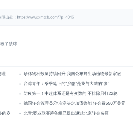
ps://www.xmtcb.com/?p=4046
打破了缺球
连理
珍稀物种数量持续回升 我国公布野生动植物最新家底
台湾青年：爷爷笔下的“乡愁”是我与大陆的“缘”
防疫第一！中超体系还是有变数的 不排除只打22轮
德国转会管理员:孙准浩决定加盟鲁能 转会费550万美元
多的岁
北青:职业联赛筹备组已提出通过北京转会名额