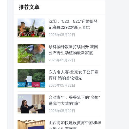
推荐文章
沈阳：“520、521”迎婚姻登
记高峰2292对新人喜结
2026年05月22日
珍稀物种数量持续回升 我国
公布野生动植物最新家底
2026年05月22日
东方名人赛·北京女子公开赛
挥杆 隋响首轮领先
2026年05月22日
台湾青年：爷爷笔下的“乡愁”
是我与大陆的“缘”
2026年05月22日
山西将加快建设黄河中游和华
北地区生态屏障