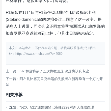
巴林举行，”这位加拿大亿万富翁说。
F1车队在1月4日与F1新任CEO斯特凡诺多梅尼卡利
(Stefano domenicali)的虚拟会议上同意了这一改变。据
消息人士透露，同次会议还同意将季前测试从巴塞罗那的
加泰罗尼亚赛道转移到巴林，但具体日期尚未确定。
本文由本站发布，不代表本站立场，转载请联系作者并注明出
处：https://www.xmtcb.com/?p=4069
上一篇：bilic和足协谈了五次执教国足 说足协认真专业
下一篇：阿布扎比塞瓦里克幸运的失败者在新赛季有一个好的开
始
相关推荐
沈阳：“520、521”迎婚姻登记高峰2292对新人喜结连理