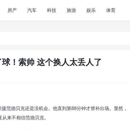
房产
汽车
科技
旅游
娱乐
体育
了球！索帅 这个换人太丢人了
新援范德贝克还是没机会。他直到第88分钟才替补出场。显然，
亚从来不相信范德贝克。