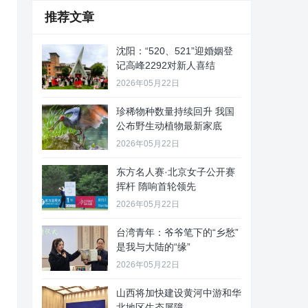
推荐文章
沈阳：“520、521”迎婚姻登
记高峰2292对新人喜结
2026年05月22日
珍稀物种数量持续回升 我国
公布野生动植物最新家底
2026年05月22日
东方名人赛·北京女子公开赛
挥杆 隋响首轮领先
2026年05月22日
台湾青年：爷爷笔下的“乡愁”
是我与大陆的“缘”
2026年05月22日
山西将加快建设黄河中游和华
北地区生态屏障