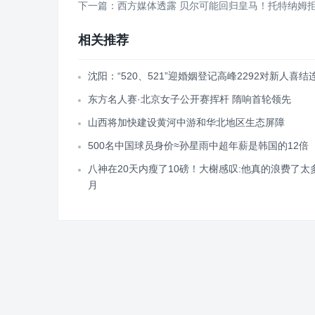
下一篇：西方媒体透露 贝尔可能回归皇马！托特纳姆
相关推荐
沈阳：“520、521”迎婚姻登记高峰2292对新人喜结
东方名人赛·北京女子公开赛挥杆 隋响首轮领先
山西将加快建设黄河中游和华北地区生态屏障
500名中国球员身价≈孙星雨中超年薪是韩国的12倍
八神在20天内瘦了10磅！大榭感叹:他真的浪费了太
月