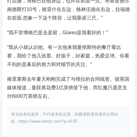
打后腰，博格巴在他身边，也许在前面一点。布鲁诺费尔
南德斯打10号，格雷什在左边，格林伍德在右边，拉福德
在前面.想象一下这个阵容，让我垂涎三尺。”
“我不管博格巴是去是留，Glares是我看好的！”
“我从小就认识他。有一次他来我曼彻斯特的餐厅看比
赛，我给了他几张票。好孩子，好家庭，热爱足球。你看
不到的是幕后的努力和对细节的关注。”
格里莱斯去年夏天刚刚完成了与维拉的合同续签。据英国
媒体报道，曼联将花费1亿英镑签下他，而红魔只愿意支
付6000万英镑左右。
本文由本站发布，不代表本站立场，转载请联系作者并注明出
处：https://www.xmtcb.com/?p=4135