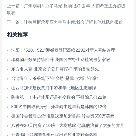
上一篇：广州刚刚举办了马光 反响很好 去年 人们希望主办超级
联赛
下一篇：让拉莫斯承受压力皇马主席:我会听听其他球队的报价
相关推荐
沈阳：“520、521”迎婚姻登记高峰2292对新人喜结连理
珍稀物种数量持续回升 我国公布野生动植物最新家底
东方名人赛·北京女子公开赛挥杆 隋响首轮领先
台湾青年：爷爷笔下的“乡愁”是我与大陆的“缘”
山西将加快建设黄河中游和华北地区生态屏障
防疫第一！中超体系还是有变数的 不排除只打22轮
500名中国球员身价≈孙星雨中超年薪是韩国的12倍
德国转会管理员:孙准浩决定加盟鲁能 转会费550万美元
八神在20天内瘦了10磅！大榭感叹:他真的浪费了太多的岁月
北青:职业联赛筹备组已提出通过北京转会名额