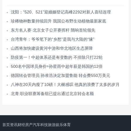
沈阳：“520、521”迎婚姻登记高峰2292对新人喜结连理
珍稀物种数量持续回升 我国公布野生动植物最新家底
东方名人赛·北京女子公开赛挥杆 隋响首轮领先
台湾青年：爷爷笔下的“乡愁”是我与大陆的“缘”
山西将加快建设黄河中游和华北地区生态屏障
防疫第一！中超体系还是有变数的 不排除只打22轮
500名中国球员身价≈孙星雨中超年薪是韩国的12倍
德国转会管理员:孙准浩决定加盟鲁能 转会费550万美元
八神在20天内瘦了10磅！大榭感叹:他真的浪费了太多的岁月
北青:职业联赛筹备组已提出通过北京转会名额
首页
资讯
财经
房产
汽车
科技
旅游
娱乐
体育