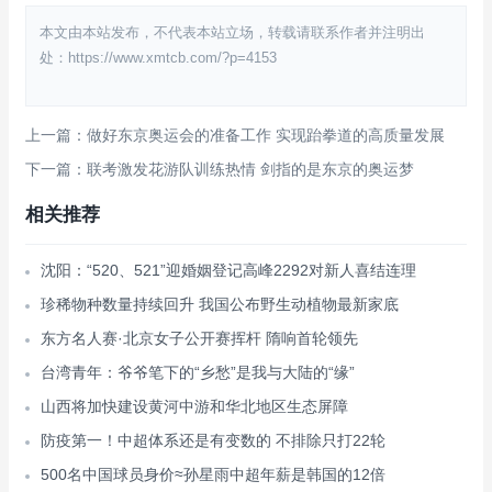
本文由本站发布，不代表本站立场，转载请联系作者并注明出
处：https://www.xmtcb.com/?p=4153
上一篇：做好东京奥运会的准备工作 实现跆拳道的高质量发展
下一篇：联考激发花游队训练热情 剑指的是东京的奥运梦
相关推荐
沈阳：“520、521”迎婚姻登记高峰2292对新人喜结连理
珍稀物种数量持续回升 我国公布野生动植物最新家底
东方名人赛·北京女子公开赛挥杆 隋响首轮领先
台湾青年：爷爷笔下的“乡愁”是我与大陆的“缘”
山西将加快建设黄河中游和华北地区生态屏障
防疫第一！中超体系还是有变数的 不排除只打22轮
500名中国球员身价≈孙星雨中超年薪是韩国的12倍