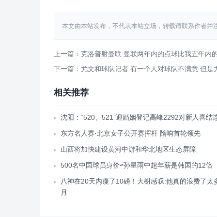
本文由本站发布，不代表本站立场，转载请联系作者并注明出处：htt
上一篇：克洛普射曼联:曼联两年内的点球比我五年内
下一篇：尤文和球队记者:有一个人对球队不满意 但是
相关推荐
沈阳：“520、521”迎婚姻登记高峰2292对新人喜结
东方名人赛·北京女子公开赛挥杆 隋响首轮领先
山西将加快建设黄河中游和华北地区生态屏障
500名中国球员身价≈孙星雨中超年薪是韩国的12倍
八神在20天内瘦了10磅！大榭感叹:他真的浪费了太
月