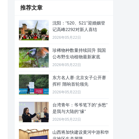
推荐文章
沈阳：“520、521”迎婚姻登
记高峰2292对新人喜结
2026年05月22日
珍稀物种数量持续回升 我国
公布野生动植物最新家底
2026年05月22日
东方名人赛·北京女子公开赛
挥杆 隋响首轮领先
2026年05月22日
台湾青年：爷爷笔下的“乡愁”
是我与大陆的“缘”
2026年05月22日
山西将加快建设黄河中游和华
北地区生态屏障