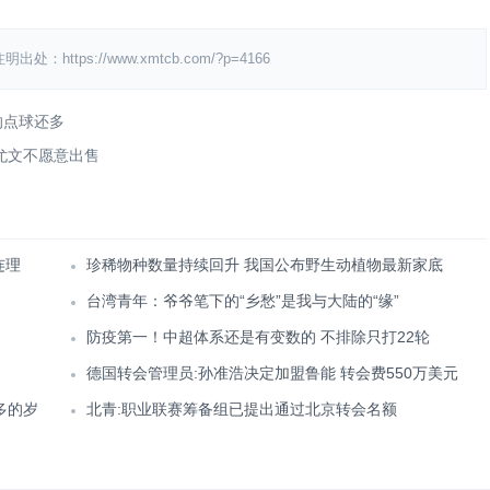
ps://www.xmtcb.com/?p=4166
的点球还多
尤文不愿意出售
连理
珍稀物种数量持续回升 我国公布野生动植物最新家底
台湾青年：爷爷笔下的“乡愁”是我与大陆的“缘”
防疫第一！中超体系还是有变数的 不排除只打22轮
德国转会管理员:孙准浩决定加盟鲁能 转会费550万美元
多的岁
北青:职业联赛筹备组已提出通过北京转会名额