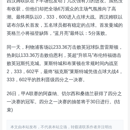
西汉姆联队在下半场也发动了几次强有力的进攻。虽然没
有收获，但他们却把全场6万观众的主场气氛推向了高
潮。最终两队以0，333，600进入点球大战。西汉姆联以
诺布尔队长首发，五名球员都有稳定的点球。首发曼城的
英格兰小将福登缺阵，“蓝月亮”最终以：5分落败。
同一天，利物浦客场以233.36万击败英冠球队普雷斯顿，
热刺以133.36万击败伯恩利，英超“升班马”布伦特福德击
败英冠斯托克城。莱斯特城和布莱顿在常规时间内战至
2，333，602平，最终“福克斯”莱斯特城凭借点球大战4，
333，602平的胜利晋级四分之一决赛。
26日，甲A联赛的阿森纳、切尔西和桑德兰获得了四分之
一决赛的冠军。四分之一决赛的抽签将于30日进行。(结
束)
本文由本站发布，不代表本站立场，转载请联系作者并注明出