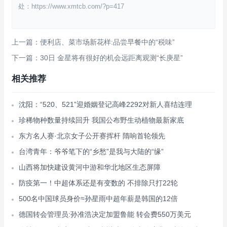
处：https://www.xmtcb.com/?p=417
上一篇：便利店、菜市场新花样:品尝早餐中的“税味”
下一篇：30日 金星将有很好的机会远距离观测“长庚星”
相关推荐
沈阳：“520、521”迎婚姻登记高峰2292对新人喜结连理
珍稀物种数量持续回升 我国公布野生动植物最新家底
东方名人赛·北京女子公开赛挥杆 隋响首轮领先
台湾青年：爷爷笔下的“乡愁”是我与大陆的“缘”
山西将加快建设黄河中游和华北地区生态屏障
防疫第一！中超体系还是有变数的 不排除只打22轮
500名中国球员身价≈孙星雨中超年薪是韩国的12倍
德国转会管理员:孙准浩决定加盟鲁能 转会费550万美元