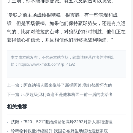
了主场，你不能排除曼城。有五六支队伍可以挑战。”
“曼联之前主场成绩很糟糕，很震撼，有一些表现和成
绩，但是客场很棒。如果他们保持赢球势头，还是有点运
气的，比如对维拉的点球，对狼队的补时制胜。他们正在
获得信心和信念，并且相信他们能够挑战利物浦。”
本文由本站发布，不代表本站立场，转载请联系作者并注明出
处：https://www.xmtcb.com/?p=4192
上一篇：阿森纳强人回来像签了新援阿帅:我们都想怀念他
下一篇：c罗超级贝利奇迹王是他和梅西一前一后的统治者
相关推荐
沈阳：“520、521”迎婚姻登记高峰2292对新人喜结连理
珍稀物种数量持续回升 我国公布野生动植物最新家底