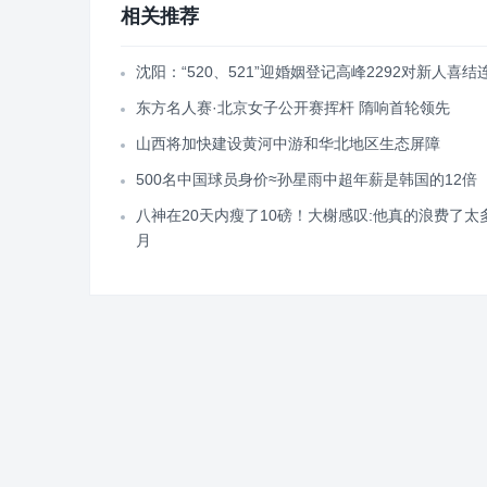
相关推荐
沈阳：“520、521”迎婚姻登记高峰2292对新人喜结
东方名人赛·北京女子公开赛挥杆 隋响首轮领先
山西将加快建设黄河中游和华北地区生态屏障
500名中国球员身价≈孙星雨中超年薪是韩国的12倍
八神在20天内瘦了10磅！大榭感叹:他真的浪费了太
月