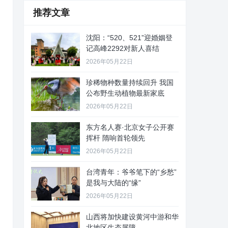
推荐文章
沈阳：“520、521”迎婚姻登
记高峰2292对新人喜结
2026年05月22日
珍稀物种数量持续回升 我国
公布野生动植物最新家底
2026年05月22日
东方名人赛·北京女子公开赛
挥杆 隋响首轮领先
2026年05月22日
台湾青年：爷爷笔下的“乡愁”
是我与大陆的“缘”
2026年05月22日
山西将加快建设黄河中游和华
北地区生态屏障