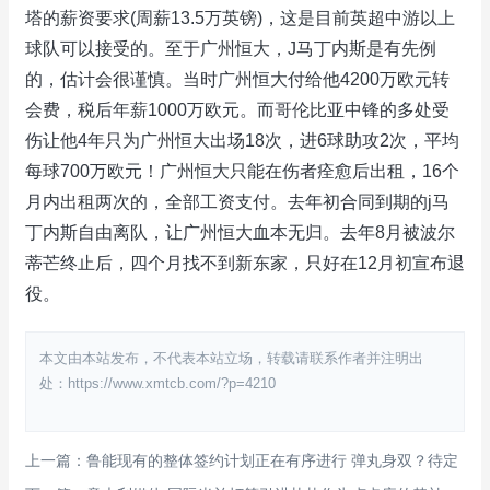
塔的薪资要求(周薪13.5万英镑)，这是目前英超中游以上
球队可以接受的。至于广州恒大，J马丁内斯是有先例
的，估计会很谨慎。当时广州恒大付给他4200万欧元转
会费，税后年薪1000万欧元。而哥伦比亚中锋的多处受
伤让他4年只为广州恒大出场18次，进6球助攻2次，平均
每球700万欧元！广州恒大只能在伤者痊愈后出租，16个
月内出租两次的，全部工资支付。去年初合同到期的j马
丁内斯自由离队，让广州恒大血本无归。去年8月被波尔
蒂芒终止后，四个月找不到新东家，只好在12月初宣布退
役。
本文由本站发布，不代表本站立场，转载请联系作者并注明出
处：https://www.xmtcb.com/?p=4210
上一篇：鲁能现有的整体签约计划正在有序进行 弹丸身双？待定