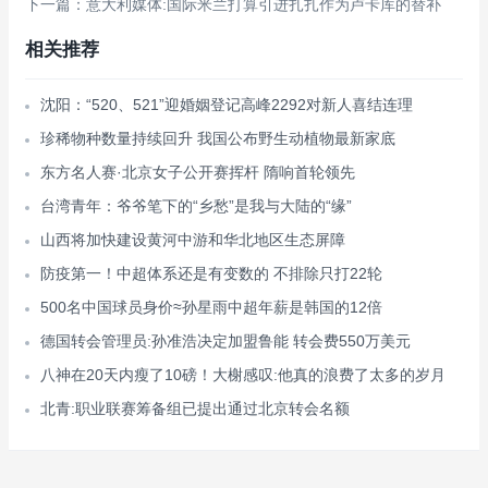
下一篇：意大利媒体:国际米兰打算引进扎扎作为卢卡库的替补
相关推荐
沈阳：“520、521”迎婚姻登记高峰2292对新人喜结连理
珍稀物种数量持续回升 我国公布野生动植物最新家底
东方名人赛·北京女子公开赛挥杆 隋响首轮领先
台湾青年：爷爷笔下的“乡愁”是我与大陆的“缘”
山西将加快建设黄河中游和华北地区生态屏障
防疫第一！中超体系还是有变数的 不排除只打22轮
500名中国球员身价≈孙星雨中超年薪是韩国的12倍
德国转会管理员:孙准浩决定加盟鲁能 转会费550万美元
八神在20天内瘦了10磅！大榭感叹:他真的浪费了太多的岁月
北青:职业联赛筹备组已提出通过北京转会名额