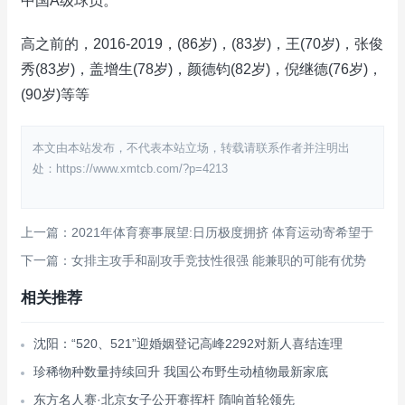
中国A级球员。
高之前的，2016-2019，(86岁)，(83岁)，王(70岁)，张俊
秀(83岁)，盖增生(78岁)，颜德钧(82岁)，倪继德(76岁)，
(90岁)等等
本文由本站发布，不代表本站立场，转载请联系作者并注明出
处：https://www.xmtcb.com/?p=4213
上一篇：2021年体育赛事展望:日历极度拥挤 体育运动寄希望于
下一篇：女排主攻手和副攻手竞技性很强 能兼职的可能有优势
相关推荐
沈阳：“520、521”迎婚姻登记高峰2292对新人喜结连理
珍稀物种数量持续回升 我国公布野生动植物最新家底
东方名人赛·北京女子公开赛挥杆 隋响首轮领先