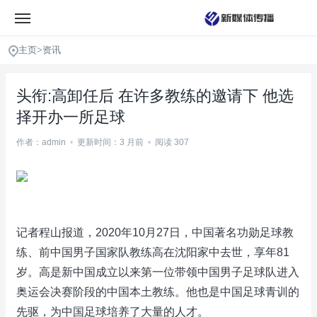
主页
>
资讯
头衔:高卸任后 在许多教练的邀请下 他选
择开办一所足球
作者：admin
•
更新时间：3 月前
•
阅读 307
记者程山报道，2020年10月27日，中国著名功勋足球教
练、前中国男子国家队教练高在沈阳家中去世，享年81
岁。高是新中国成立以来第一位带领中国男子足球队进入
奥运会决赛阶段的中国本土教练。他也是中国足球青训的
先驱，为中国足球培养了大量的人才。