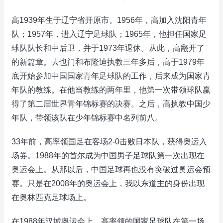
高1939年生于辽宁省开原市。1956年，高加入沈阳青年
队；1957年，进入辽宁足球队；1965年，他担任国家足
球队队长和中后卫，并于1973年退休。从此，高翻开了
的新篇章。去也门和布隆迪执教三年多后，高于1979年
底开始参加中国国家青年足球队的工作，后来成为国家青
年队的教练。在他当教练的两年里，他第一次带领球队赢
得了第二届世界青年锦标赛的决赛。之后，高执教中国少
年队，带领该队在少年锦标赛中名列前八。
33年前，高率领国足在客场2-0击败日本队，获得奥运入
场券。1988年的首尔成为中国男子足球队第一次出现在
奥运会上。从那以后，中国足球再也没有突破过奥运会预
赛。只是在2008年的奥运会上，我以东道主的身份出现
在奥林匹克足球场上。
在1988年汉城奥运会上，高率领的国家足球队在第一场