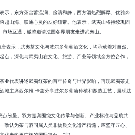
表示，东方茶含蓄温润、俭清和静，西方酒热烈醇厚、优雅奔
跨越山海、联通心灵的友好纽带。他表示，武夷山将持续巩固
同、市场互通，诚挚邀请法国各界朋友走进武夷山。
埃唐表示，武夷茶文化与波尔多葡萄酒文化，均承载着对自然、
起点，深化与武夷山在文化、旅游、产业等领域全方位合作，
茶业代表讲述武夷红茶的百年传奇与世界影响，再现武夷茶走
酒城主席西尔维·卡兹分享波尔多葡萄种植和酿造工艺，展现法
、亮点纷呈。双方嘉宾围绕文化传承与创新、产业标准与品质共
一致认为茶与酒同属人类非物质文化遗产精髓，应坚守匠心、
文化走向更广阔的国际舞台。(完)