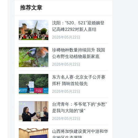
推荐文章
沈阳：“520、521”迎婚姻登
记高峰2292对新人喜结
2026年05月22日
珍稀物种数量持续回升 我国
公布野生动植物最新家底
2026年05月22日
东方名人赛·北京女子公开赛
挥杆 隋响首轮领先
2026年05月22日
台湾青年：爷爷笔下的“乡愁”
是我与大陆的“缘”
2026年05月22日
山西将加快建设黄河中游和华
北地区生态屏障