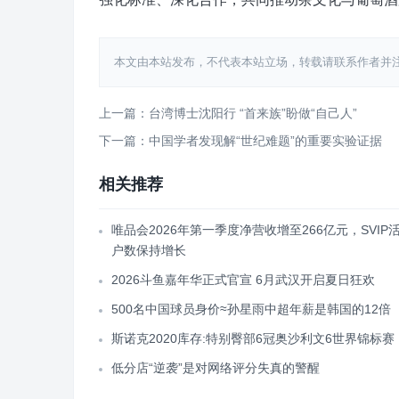
本文由本站发布，不代表本站立场，转载请联系作者并注明出处：htt
上一篇：台湾博士沈阳行 “首来族”盼做“自己人”
下一篇：中国学者发现解“世纪难题”的重要实验证据
相关推荐
唯品会2026年第一季度净营收增至266亿元，SVIP
户数保持增长
2026斗鱼嘉年华正式官宣 6月武汉开启夏日狂欢
500名中国球员身价≈孙星雨中超年薪是韩国的12倍
斯诺克2020库存:特别臀部6冠奥沙利文6世界锦标赛
低分店“逆袭”是对网络评分失真的警醒