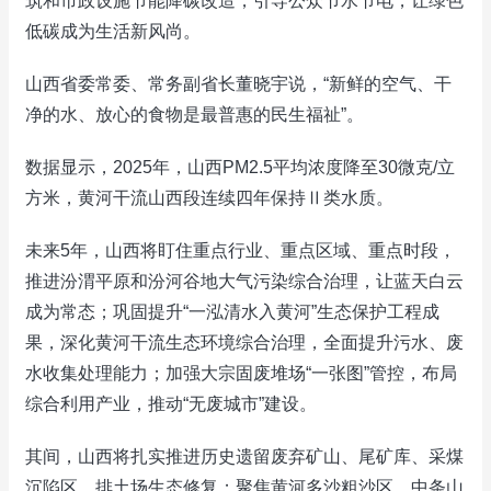
筑和市政设施节能降碳改造，引导公众节水节电，让绿色
低碳成为生活新风尚。
山西省委常委、常务副省长董晓宇说，“新鲜的空气、干
净的水、放心的食物是最普惠的民生福祉”。
数据显示，2025年，山西PM2.5平均浓度降至30微克/立
方米，黄河干流山西段连续四年保持Ⅱ类水质。
未来5年，山西将盯住重点行业、重点区域、重点时段，
推进汾渭平原和汾河谷地大气污染综合治理，让蓝天白云
成为常态；巩固提升“一泓清水入黄河”生态保护工程成
果，深化黄河干流生态环境综合治理，全面提升污水、废
水收集处理能力；加强大宗固废堆场“一张图”管控，布局
综合利用产业，推动“无废城市”建设。
其间，山西将扎实推进历史遗留废弃矿山、尾矿库、采煤
沉陷区、排土场生态修复；聚焦黄河多沙粗沙区、中条山