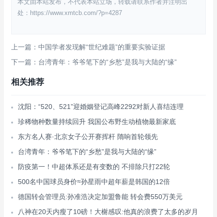
本文由本站发布，不代表本站立场，转载请联系作者并注明出
处：https://www.xmtcb.com/?p=4287
上一篇：中国学者发现解“世纪难题”的重要实验证据
下一篇：台湾青年：爷爷笔下的“乡愁”是我与大陆的“缘”
相关推荐
沈阳：“520、521”迎婚姻登记高峰2292对新人喜结连理
珍稀物种数量持续回升 我国公布野生动植物最新家底
东方名人赛·北京女子公开赛挥杆 隋响首轮领先
台湾青年：爷爷笔下的“乡愁”是我与大陆的“缘”
防疫第一！中超体系还是有变数的 不排除只打22轮
500名中国球员身价≈孙星雨中超年薪是韩国的12倍
德国转会管理员:孙准浩决定加盟鲁能 转会费550万美元
八神在20天内瘦了10磅！大榭感叹:他真的浪费了太多的岁月