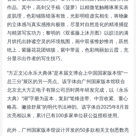
作品。其中，高剑父手稿《菠萝》以精微笔触雕琢果实表
皮肌理，色彩铺陈错落有致，光影明暗虚实相生，将物象
的立体感与真实感推向极致，尽显对自然造化的精准捕捉
与精湛写实功力；黎明的《双雀藤上沐月图》以皎洁的满
月烘托出静谧空灵的环境氛围，画中双雀惟妙惟肖，跃然
纸上，紫藤花花团锦簇，紫中带蓝，色彩绚丽如云霞，充
分显示出作者的写生技巧。
“方正文沁永乐大典体”是本届文博会上中国国家版本馆“一
总三分”展区的另一亮点。该字体由广州国家版本馆联合
北京北大方正电子有限公司历时两年研发完成，以《永乐
大典》“湖”字册为蓝本，复刻“笔锋连带、中宫收紧、重心
略高、撇捺舒展”的明代书法神韵。该字体自2025年8月首
次亮相以来，累计已有100多家单位获公益授权使用。
此外，广州国家版本馆设计开发的50多款相关文创悉数亮