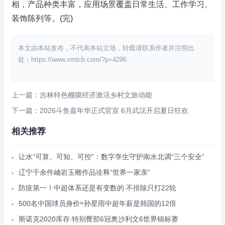
相，产品种类丰富，应用场景覆盖日常生活、工作学习、
装饰陈列等。(完)
本文由本站发布，不代表本站立场，转载请联系作者并注明出
处：https://www.xmtcb.com/?p=4296
上一篇：吉林特色棚膜经济激活乡村文旅动能
下一篇：2026斗鱼嘉年华正式官宣 6月武汉开启夏日狂欢
相关推荐
让水“可算、可知、可控”：数字孪生守护南水北调“三个安全”
辽宁千余件岫岩玉雕作品诠释“世界一家亲”
防疫第一！中超体系还是有变数的 不排除只打22轮
500名中国球员身价≈孙星雨中超年薪是韩国的12倍
斯诺克2020库存:特别臀部6冠奥沙利文6世界锦标赛