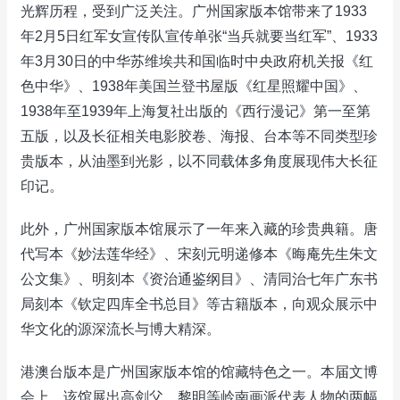
光辉历程，受到广泛关注。广州国家版本馆带来了1933
年2月5日红军女宣传队宣传单张“当兵就要当红军”、1933
年3月30日的中华苏维埃共和国临时中央政府机关报《红
色中华》、1938年美国兰登书屋版《红星照耀中国》、
1938年至1939年上海复社出版的《西行漫记》第一至第
五版，以及长征相关电影胶卷、海报、台本等不同类型珍
贵版本，从油墨到光影，以不同载体多角度展现伟大长征
印记。
此外，广州国家版本馆展示了一年来入藏的珍贵典籍。唐
代写本《妙法莲华经》、宋刻元明递修本《晦庵先生朱文
公文集》、明刻本《资治通鉴纲目》、清同治七年广东书
局刻本《钦定四库全书总目》等古籍版本，向观众展示中
华文化的源深流长与博大精深。
港澳台版本是广州国家版本馆的馆藏特色之一。本届文博
会上，该馆展出高剑父、黎明等岭南画派代表人物的两幅