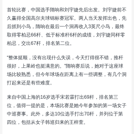
首轮比赛，中国选手隋响和刘宇婕先后出发。刘宇婕前不
久赢得全国高尔夫球锦标赛冠军。两人当天发挥出色，先
后抓到小鸟，隋响在最后一个洞再收入3英尺小鸟，最终
取得零柏忌66杆、低于标准杆6杆的成绩，刘宇婕同样零
柏忌，交出67杆，排名第二位。
“整体挺顺，没有出现什么失误，今天打得很不错，推杆
很好，上果岭也挺满意的。”隋响赛后说，她对于这座球
场比较熟悉，但今年球场在距离上有一些调整，有几个洞
打起来还是有些难度。
来自中国上海的16岁选手宋若霖打出69杆，排名第三
位，值得一提的是，本场比赛是她今年参加的第一场女子
中巡赛事。此外，多达10位选手打出70杆，并列位于第
四位，包括从女子韩巡归来的王梓萱。