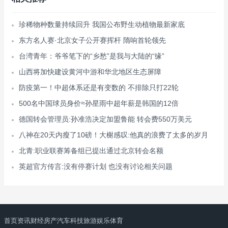
珍稀物种数量持续回升 我国公布野生动植物最新家底
东方名人赛·北京女子公开赛挥杆 隋响首轮领先
台湾青年：爷爷笔下的“乡愁”是我与大陆的“缘”
山西将加快建设黄河中游和华北地区生态屏障
防疫第一！中超体系还是有变数的 不排除只打22轮
500名中国球员身价≈孙星雨中超年薪是韩国的12倍
德国转会管理员:孙准浩决定加盟鲁能 转会费550万美元
八神在20天内瘦了10磅！大榭感叹:他真的浪费了太多的岁月
北青:职业联赛筹备组已提出通过北京转会名额
英超官方传言:没有停赛计划 也没有讨论相关问题
首页
资讯
财经
房产
汽车
科技
旅游
娱乐
体育