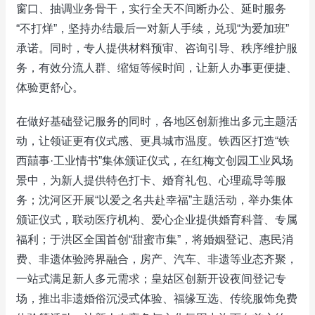
窗口、抽调业务骨干，实行全天不间断办公、延时服务
“不打烊”，坚持办结最后一对新人手续，兑现“为爱加班”
承诺。同时，专人提供材料预审、咨询引导、秩序维护服
务，有效分流人群、缩短等候时间，让新人办事更便捷、
体验更舒心。
在做好基础登记服务的同时，各地区创新推出多元主题活
动，让领证更有仪式感、更具城市温度。铁西区打造“铁
西囍事·工业情书”集体颁证仪式，在红梅文创园工业风场
景中，为新人提供特色打卡、婚育礼包、心理疏导等服
务；沈河区开展“以爱之名共赴幸福”主题活动，举办集体
颁证仪式，联动医疗机构、爱心企业提供婚育科普、专属
福利；于洪区全国首创“甜蜜市集”，将婚姻登记、惠民消
费、非遗体验跨界融合，房产、汽车、非遗等业态齐聚，
一站式满足新人多元需求；皇姑区创新开设夜间登记专
场，推出非遗婚俗沉浸式体验、福缘互选、传统服饰免费