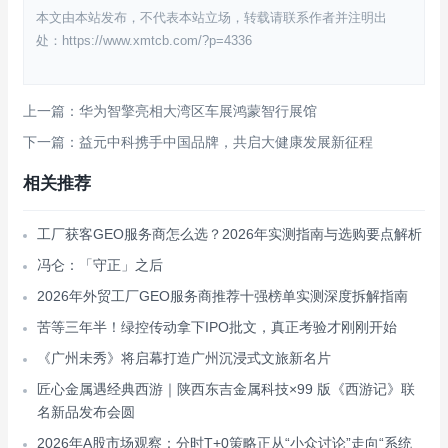
本文由本站发布，不代表本站立场，转载请联系作者并注明出
处：https://www.xmtcb.com/?p=4336
上一篇：华为智擎亮相大湾区车展鸿蒙智行展馆
下一篇：益元中科携手中国品牌，共启大健康发展新征程
相关推荐
工厂获客GEO服务商怎么选？2026年实测指南与选购要点解析
冯仑：「守正」之后
2026年外贸工厂GEO服务商推荐十强榜单实测深度拆解指南
苦等三年半！绿控传动拿下IPO批文，真正考验才刚刚开始
《广州未秀》将启幕打造广州沉浸式文旅新名片
匠心金属遇经典西游｜陕西东吉金属科技×99 版《西游记》联
名新品发布会圆
2026年A股市场观察：分时T+0策略正从“小众讨论”走向“系统