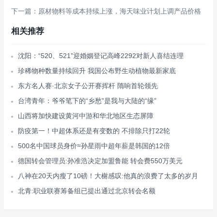
下一篇：原材物料等成本持续上涨，海天味业计划上调产品价格
相关推荐
沈阳：“520、521”迎婚姻登记高峰2292对新人喜结连理
珍稀物种数量持续回升 我国公布野生动植物最新家底
东方名人赛·北京女子公开赛挥杆 隋响首轮领先
台湾青年：爷爷笔下的“乡愁”是我与大陆的“缘”
山西将加快建设黄河中游和华北地区生态屏障
防疫第一！中超体系还是有变数的 不排除只打22轮
500名中国球员身价≈孙星雨中超年薪是韩国的12倍
德国转会管理员:孙准浩决定加盟鲁能 转会费550万美元
八神在20天内瘦了10磅！大榭感叹:他真的浪费了太多的岁月
北青:职业联赛筹备组已提出通过北京转会名额