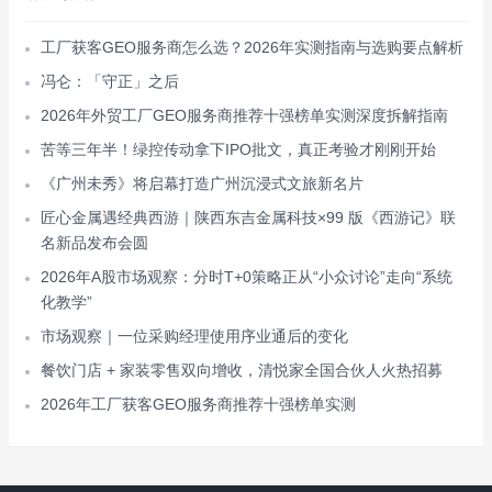
工厂获客GEO服务商怎么选？2026年实测指南与选购要点解析
冯仑：「守正」之后
2026年外贸工厂GEO服务商推荐十强榜单实测深度拆解指南
苦等三年半！绿控传动拿下IPO批文，真正考验才刚刚开始
《广州未秀》将启幕打造广州沉浸式文旅新名片
匠心金属遇经典西游｜陕西东吉金属科技×99 版《西游记》联
名新品发布会圆
2026年A股市场观察：分时T+0策略正从“小众讨论”走向“系统
化教学”
市场观察｜一位采购经理使用序业通后的变化
餐饮门店 + 家装零售双向增收，清悦家全国合伙人火热招募
2026年工厂获客GEO服务商推荐十强榜单实测