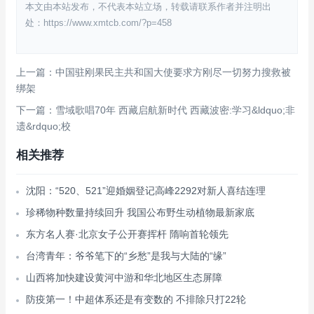
本文由本站发布，不代表本站立场，转载请联系作者并注明出
处：https://www.xmtcb.com/?p=458
上一篇：中国驻刚果民主共和国大使要求方刚尽一切努力搜救被
绑架
下一篇：雪域歌唱70年 西藏启航新时代 西藏波密:学习&ldquo;非
遗&rdquo;校
相关推荐
沈阳：“520、521”迎婚姻登记高峰2292对新人喜结连理
珍稀物种数量持续回升 我国公布野生动植物最新家底
东方名人赛·北京女子公开赛挥杆 隋响首轮领先
台湾青年：爷爷笔下的“乡愁”是我与大陆的“缘”
山西将加快建设黄河中游和华北地区生态屏障
防疫第一！中超体系还是有变数的 不排除只打22轮