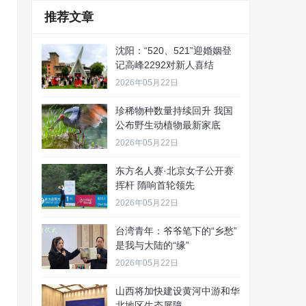
推荐文章
沈阳：“520、521”迎婚姻登
记高峰2292对新人喜结
2026年05月22日
珍稀物种数量持续回升 我国
公布野生动植物最新家底
2026年05月22日
东方名人赛·北京女子公开赛
挥杆 隋响首轮领先
2026年05月22日
台湾青年：爷爷笔下的“乡愁”
是我与大陆的“缘”
2026年05月22日
山西将加快建设黄河中游和华
北地区生态屏障