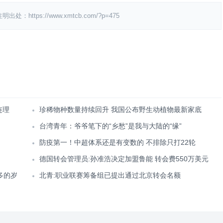
ps://www.xmtcb.com/?p=475
连理
珍稀物种数量持续回升 我国公布野生动植物最新家底
台湾青年：爷爷笔下的“乡愁”是我与大陆的“缘”
防疫第一！中超体系还是有变数的 不排除只打22轮
德国转会管理员:孙准浩决定加盟鲁能 转会费550万美元
多的岁
北青:职业联赛筹备组已提出通过北京转会名额