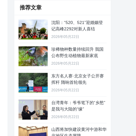
推荐文章
沈阳：“520、521”迎婚姻登
记高峰2292对新人喜结
2026年05月22日
珍稀物种数量持续回升 我国
公布野生动植物最新家底
2026年05月22日
东方名人赛·北京女子公开赛
挥杆 隋响首轮领先
2026年05月22日
台湾青年：爷爷笔下的“乡愁”
是我与大陆的“缘”
2026年05月22日
山西将加快建设黄河中游和华
北地区生态屏障