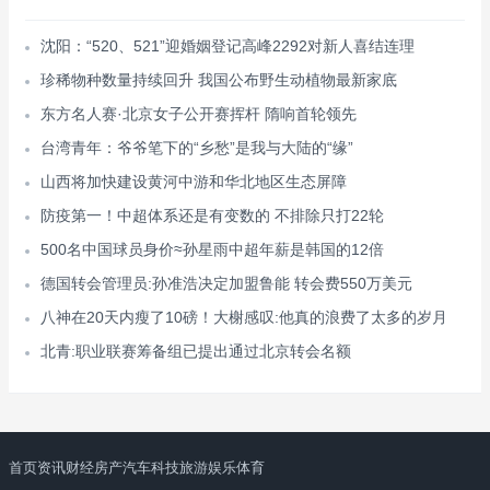
沈阳：“520、521”迎婚姻登记高峰2292对新人喜结连理
珍稀物种数量持续回升 我国公布野生动植物最新家底
东方名人赛·北京女子公开赛挥杆 隋响首轮领先
台湾青年：爷爷笔下的“乡愁”是我与大陆的“缘”
山西将加快建设黄河中游和华北地区生态屏障
防疫第一！中超体系还是有变数的 不排除只打22轮
500名中国球员身价≈孙星雨中超年薪是韩国的12倍
德国转会管理员:孙准浩决定加盟鲁能 转会费550万美元
八神在20天内瘦了10磅！大榭感叹:他真的浪费了太多的岁月
北青:职业联赛筹备组已提出通过北京转会名额
首页
资讯
财经
房产
汽车
科技
旅游
娱乐
体育