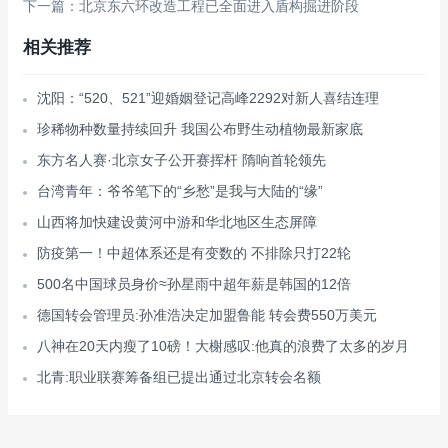
下一篇：北京东六环改造工程已全面进入盾构掘进阶段
相关推荐
沈阳：“520、521”迎婚姻登记高峰2292对新人喜结连理
珍稀物种数量持续回升 我国公布野生动植物最新家底
东方名人赛·北京女子公开赛挥杆 隋响首轮领先
台湾青年：爷爷笔下的“乡愁”是我与大陆的“缘”
山西将加快建设黄河中游和华北地区生态屏障
防疫第一！中超体系还是有变数的 不排除只打22轮
500名中国球员身价≈孙星雨中超年薪是韩国的12倍
德国转会管理员:孙准浩决定加盟鲁能 转会费550万美元
八神在20天内瘦了10磅！大榭感叹:他真的浪费了太多的岁月
北青:职业联赛筹备组已提出通过北京转会名额