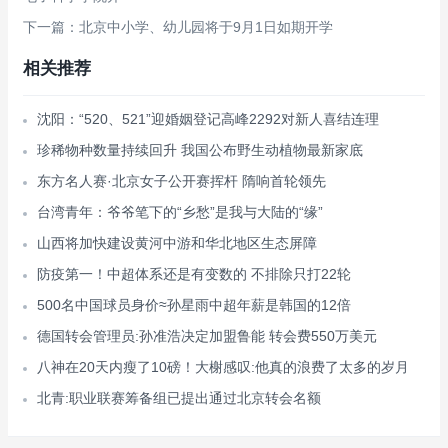
下一篇：北京中小学、幼儿园将于9月1日如期开学
相关推荐
沈阳：“520、521”迎婚姻登记高峰2292对新人喜结连理
珍稀物种数量持续回升 我国公布野生动植物最新家底
东方名人赛·北京女子公开赛挥杆 隋响首轮领先
台湾青年：爷爷笔下的“乡愁”是我与大陆的“缘”
山西将加快建设黄河中游和华北地区生态屏障
防疫第一！中超体系还是有变数的 不排除只打22轮
500名中国球员身价≈孙星雨中超年薪是韩国的12倍
德国转会管理员:孙准浩决定加盟鲁能 转会费550万美元
八神在20天内瘦了10磅！大榭感叹:他真的浪费了太多的岁月
北青:职业联赛筹备组已提出通过北京转会名额