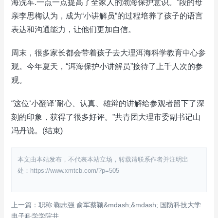
海洗车.一点一点提高了全家人的渤海保护意识。”段的母
亲李思梅认为，成为“小讲解员”的过程培养了孩子的语言
表达和沟通能力，让他们更加自信。
周末，很多家长都会带着孩子去大理洱海科学教育中心参
观。今年夏天，“洱海保护小讲解员”接待了上千人次的参
观。
“这位‘小翻译’耐心、认真、雄辩的讲解给参观者留下了深
刻的印象，获得了很多好评。”共青团大理市委副书记山
冯丹说。(结束)
本文由本站发布，不代表本站立场，转载请联系作者并注明出
处：https://www.xmtcb.com/?p=505
上一篇：职称:鞠志强 俞军蔡颖&mdash;&mdash; 国防科技大学
电子科学学院井