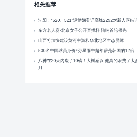
相关推荐
沈阳：“520、521”迎婚姻登记高峰2292对新人喜结
东方名人赛·北京女子公开赛挥杆 隋响首轮领先
山西将加快建设黄河中游和华北地区生态屏障
500名中国球员身价≈孙星雨中超年薪是韩国的12倍
八神在20天内瘦了10磅！大榭感叹:他真的浪费了太
月