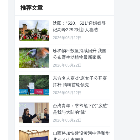
推荐文章
沈阳：“520、521”迎婚姻登
记高峰2292对新人喜结
2026年05月22日
珍稀物种数量持续回升 我国
公布野生动植物最新家底
2026年05月22日
东方名人赛·北京女子公开赛
挥杆 隋响首轮领先
2026年05月22日
台湾青年：爷爷笔下的“乡愁”
是我与大陆的“缘”
2026年05月22日
山西将加快建设黄河中游和华
北地区生态屏障