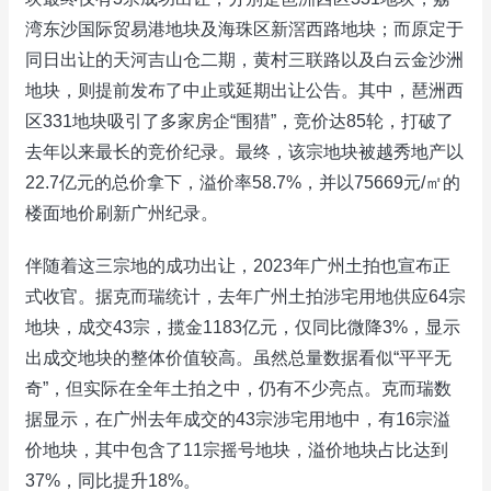
湾东沙国际贸易港地块及海珠区新滘西路地块；而原定于
同日出让的天河吉山仓二期，黄村三联路以及白云金沙洲
地块，则提前发布了中止或延期出让公告。其中，琶洲西
区331地块吸引了多家房企“围猎”，竞价达85轮，打破了
去年以来最长的竞价纪录。最终，该宗地块被越秀地产以
22.7亿元的总价拿下，溢价率58.7%，并以75669元/㎡的
楼面地价刷新广州纪录。
伴随着这三宗地的成功出让，2023年广州土拍也宣布正
式收官。据克而瑞统计，去年广州土拍涉宅用地供应64宗
地块，成交43宗，揽金1183亿元，仅同比微降3%，显示
出成交地块的整体价值较高。虽然总量数据看似“平平无
奇”，但实际在全年土拍之中，仍有不少亮点。克而瑞数
据显示，在广州去年成交的43宗涉宅用地中，有16宗溢
价地块，其中包含了11宗摇号地块，溢价地块占比达到
37%，同比提升18%。