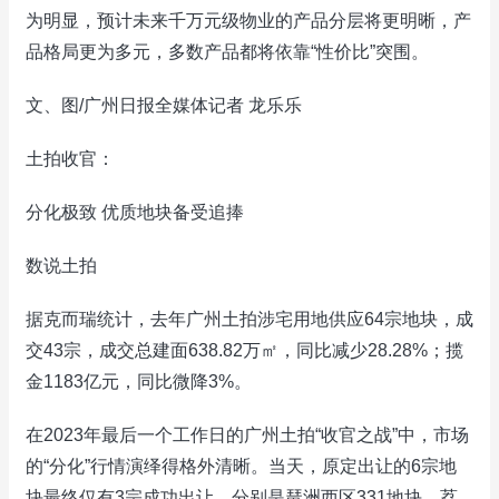
为明显，预计未来千万元级物业的产品分层将更明晰，产
品格局更为多元，多数产品都将依靠“性价比”突围。
文、图/广州日报全媒体记者 龙乐乐
土拍收官：
分化极致 优质地块备受追捧
数说土拍
据克而瑞统计，去年广州土拍涉宅用地供应64宗地块，成
交43宗，成交总建面638.82万㎡，同比减少28.28%；揽
金1183亿元，同比微降3%。
在2023年最后一个工作日的广州土拍“收官之战”中，市场
的“分化”行情演绎得格外清晰。当天，原定出让的6宗地
块最终仅有3宗成功出让，分别是琶洲西区331地块，荔