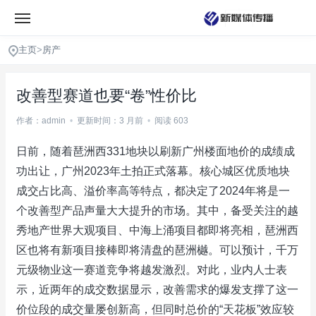
主页
>
房产
改善型赛道也要“卷”性价比
作者：admin
•
更新时间：3 月前
•
阅读 603
日前，随着琶洲西331地块以刷新广州楼面地价的成绩成
功出让，广州2023年土拍正式落幕。核心城区优质地块
成交占比高、溢价率高等特点，都决定了2024年将是一
个改善型产品声量大大提升的市场。其中，备受关注的越
秀地产世界大观项目、中海上涌项目都即将亮相，琶洲西
区也将有新项目接棒即将清盘的琶洲樾。可以预计，千万
元级物业这一赛道竞争将越发激烈。对此，业内人士表
示，近两年的成交数据显示，改善需求的爆发支撑了这一
价位段的成交量屡创新高，但同时总价的“天花板”效应较