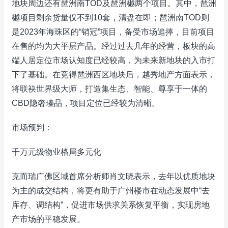
地块周边还有琶洲南TOD及琶洲樾两个项目。其中，琶洲
樾项目剩余货量仅不到10套，清盘在即；琶洲南TOD则
是2023年海珠区的“销冠”项目，备受市场追捧，目前项目
在售的均为大平层产品。经过过去几年的经营，板块的高
端人居定位市场认知度已经较高，为未来新地块的入市打
下了基础。在竞得琶洲西区地块后，越秀地产方面表示，
将联袂世界级大师，打造集生态、智能、尊享于一体的
CBD隐奢瑧品，项目定位已经较为清晰。
市场预判：
千万元级物业格局多元化
克而瑞广佛区域首席分析师肖文晓表示，去年以优质地块
为主的成交结构，将更有助于广州楼市在动态发展中“去
库存、调结构”，促进市场供求关系恢复平衡，实现房地
产市场的平稳发展。