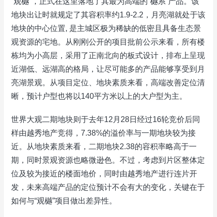
“观樾”，正式在这里落地了其最为高端的“樾系”产品。该
地块出让时就规定了其容积率约1.9-2.2，月亮湖就处于该
地块的中心位置, 是主城区极为稀缺的低密且具备生态景
观资源的宅地。从刚刚公开的项目批前公示来看，所有楼
栋均为小高层，采用了正南北向的板式设计，排布上呈现
近湖低、远湖高的格局，让尽可能多的产品能够享受到月
亮湖景观。从项目定位、地块素质来看，高端改善定位清
晰，预计户型也将以140平方米以上的大户型为主。
世界大观二期地块则于去年12月28日经过16轮竞价后同
样由越秀地产竞得，7.38%的溢价率与一期地块较为接
近。从地块素质来看，二期地块2.38的容积率略高于一
期，同时景观资源也略微逊色。不过，考虑到片区整体定
位及较为接近的楼面地价，同时由越秀地产进行连片开
发，未来高端产品的定位预计不会有大的变化，关键在于
如何与“观樾”项目做出差异性。