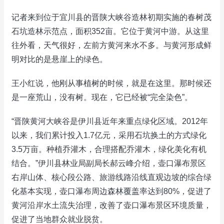
记者来到位于宜川县的晋陕大峡谷造林初期实施的春树茂
石坑造林示范点，面积352亩。它位于黄河中游。从这里
往外看，天气很好，左前方黄河来水不多。与黄河形成鲜
明对比的是悬崖上的绿色。
王小红说，他刚从事植树的时候，就是在这里。那时候还
是一座荒山，没有树。现在，它已经被“完全染色”。
“晋陕黄河大峡谷是伊川县近年来重点绿化区域。2012年
以来，我们累计投入1.7亿元，采用石坑换土的方式绿化
3.5万亩。种植乔灌木，合理搭配乔灌木，绿化美化有机
结合。”伊川县林业局副局长郝云峰介绍，壶口瀑布景区
右岸山体、核心段公路、旅游线路沿线直观边坡的综合绿
化基本实现，壶口瀑布周边森林覆盖率达到80%，促进了
黄河沿岸水土流失治理，改善了壶口瀑布景区环境质量，
促进了当地群众就业脱贫。