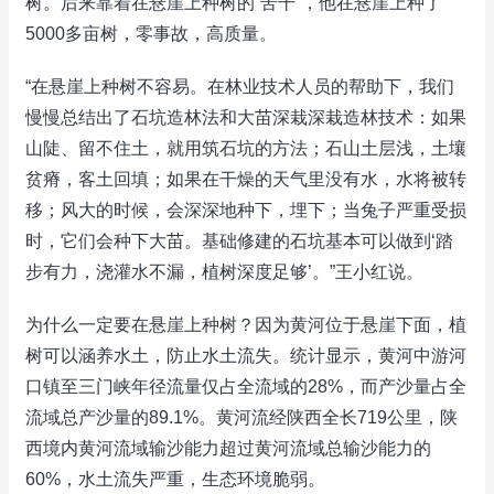
树。后来靠着在悬崖上种树的“苦干”，他在悬崖上种了
5000多亩树，零事故，高质量。
“在悬崖上种树不容易。在林业技术人员的帮助下，我们
慢慢总结出了石坑造林法和大苗深栽深栽造林技术：如果
山陡、留不住土，就用筑石坑的方法；石山土层浅，土壤
贫瘠，客土回填；如果在干燥的天气里没有水，水将被转
移；风大的时候，会深深地种下，埋下；当兔子严重受损
时，它们会种下大苗。基础修建的石坑基本可以做到‘踏
步有力，浇灌水不漏，植树深度足够’。”王小红说。
为什么一定要在悬崖上种树？因为黄河位于悬崖下面，植
树可以涵养水土，防止水土流失。统计显示，黄河中游河
口镇至三门峡年径流量仅占全流域的28%，而产沙量占全
流域总产沙量的89.1%。黄河流经陕西全长719公里，陕
西境内黄河流域输沙能力超过黄河流域总输沙能力的
60%，水土流失严重，生态环境脆弱。