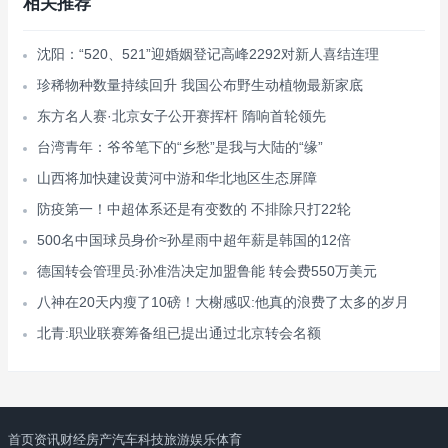
相关推荐
沈阳：“520、521”迎婚姻登记高峰2292对新人喜结连理
珍稀物种数量持续回升 我国公布野生动植物最新家底
东方名人赛·北京女子公开赛挥杆 隋响首轮领先
台湾青年：爷爷笔下的“乡愁”是我与大陆的“缘”
山西将加快建设黄河中游和华北地区生态屏障
防疫第一！中超体系还是有变数的 不排除只打22轮
500名中国球员身价≈孙星雨中超年薪是韩国的12倍
德国转会管理员:孙准浩决定加盟鲁能 转会费550万美元
八神在20天内瘦了10磅！大榭感叹:他真的浪费了太多的岁月
北青:职业联赛筹备组已提出通过北京转会名额
首页
资讯
财经
房产
汽车
科技
旅游
娱乐
体育