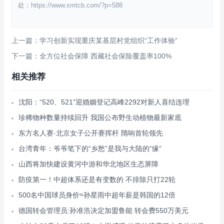
处：https://www.xmtcb.com/?p=588
上一篇：学习创新实现重庆某基层村党组织“工作体验”
下一篇：全方位社会保障 西藏社会保险覆盖率100%
相关推荐
沈阳：“520、521”迎婚姻登记高峰2292对新人喜结连理
珍稀物种数量持续回升 我国公布野生动植物最新家底
东方名人赛·北京女子公开赛挥杆 隋响首轮领先
台湾青年：爷爷笔下的“乡愁”是我与大陆的“缘”
山西将加快建设黄河中游和华北地区生态屏障
防疫第一！中超体系还是有变数的 不排除只打22轮
500名中国球员身价≈孙星雨中超年薪是韩国的12倍
德国转会管理员:孙准浩决定加盟鲁能 转会费550万美元