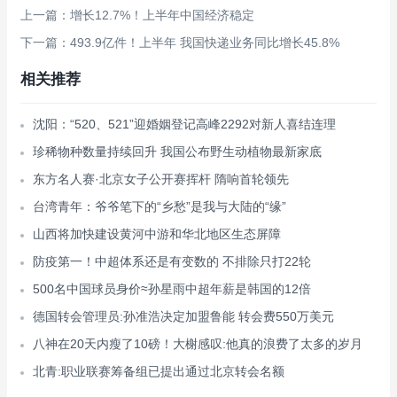
上一篇：增长12.7%！上半年中国经济稳定
下一篇：493.9亿件！上半年 我国快递业务同比增长45.8%
相关推荐
沈阳：“520、521”迎婚姻登记高峰2292对新人喜结连理
珍稀物种数量持续回升 我国公布野生动植物最新家底
东方名人赛·北京女子公开赛挥杆 隋响首轮领先
台湾青年：爷爷笔下的“乡愁”是我与大陆的“缘”
山西将加快建设黄河中游和华北地区生态屏障
防疫第一！中超体系还是有变数的 不排除只打22轮
500名中国球员身价≈孙星雨中超年薪是韩国的12倍
德国转会管理员:孙准浩决定加盟鲁能 转会费550万美元
八神在20天内瘦了10磅！大榭感叹:他真的浪费了太多的岁月
北青:职业联赛筹备组已提出通过北京转会名额