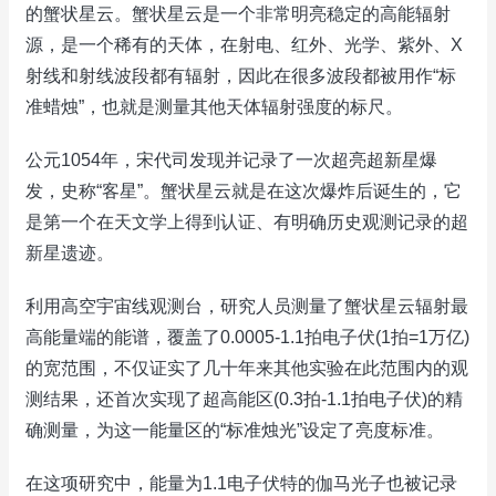
的蟹状星云。蟹状星云是一个非常明亮稳定的高能辐射
源，是一个稀有的天体，在射电、红外、光学、紫外、X
射线和射线波段都有辐射，因此在很多波段都被用作“标
准蜡烛”，也就是测量其他天体辐射强度的标尺。
公元1054年，宋代司发现并记录了一次超亮超新星爆
发，史称“客星”。蟹状星云就是在这次爆炸后诞生的，它
是第一个在天文学上得到认证、有明确历史观测记录的超
新星遗迹。
利用高空宇宙线观测台，研究人员测量了蟹状星云辐射最
高能量端的能谱，覆盖了0.0005-1.1拍电子伏(1拍=1万亿)
的宽范围，不仅证实了几十年来其他实验在此范围内的观
测结果，还首次实现了超高能区(0.3拍-1.1拍电子伏)的精
确测量，为这一能量区的“标准烛光”设定了亮度标准。
在这项研究中，能量为1.1电子伏特的伽马光子也被记录