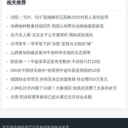
相关推荐
沈阳：“520、521”迎婚姻登记高峰2292对新人喜结连理
珍稀物种数量持续回升 我国公布野生动植物最新家底
东方名人赛·北京女子公开赛挥杆 隋响首轮领先
台湾青年：爷爷笔下的“乡愁”是我与大陆的“缘”
山西将加快建设黄河中游和华北地区生态屏障
防疫第一！中超体系还是有变数的 不排除只打22轮
500名中国球员身价≈孙星雨中超年薪是韩国的12倍
德国转会管理员:孙准浩决定加盟鲁能 转会费550万美元
八神在20天内瘦了10磅！大榭感叹:他真的浪费了太多的岁月
北青:职业联赛筹备组已提出通过北京转会名额
首页
资讯
财经
房产
汽车
科技
旅游
娱乐
体育